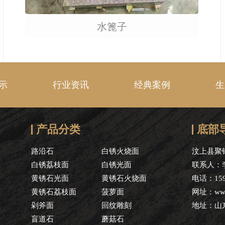
水篦子
示
行业资讯
经典案例
生
产品分类
底部
路沿石
白锈火烧面
汶上县聚
白锈荔枝面
白锈光面
联系人：
黄锈石光面
黄锈石火烧面
电话：15
黄锈石荔枝面
菠萝面
网址：www.
剁斧面
回纹雕刻
地址：山
盲道石
蘑菇石