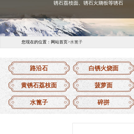
>
您现在的位置：
网站首页
水篦子
路沿石
白锈火烧面
黄锈石荔枝面
菠萝面
水篦子
碎拼