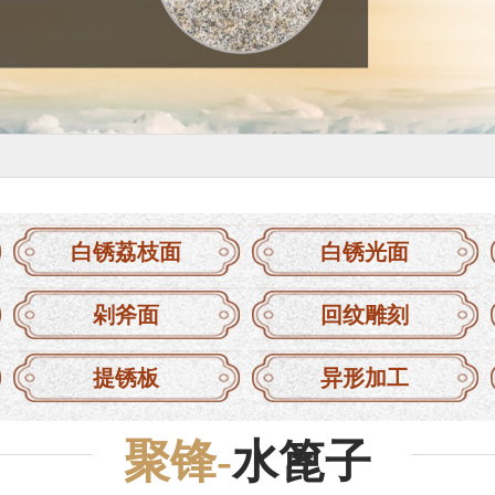
白锈荔枝面
白锈光面
剁斧面
回纹雕刻
提锈板
异形加工
聚锋-
水篦子