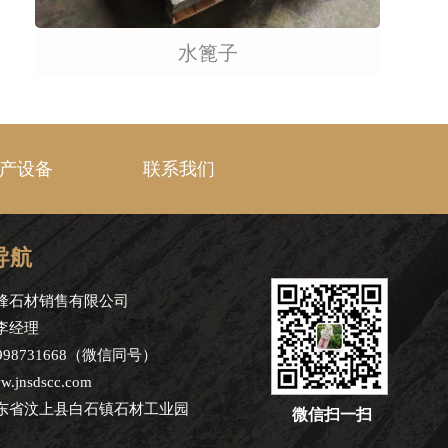
水篦子
产设备
联系我们
导航
锋石材销售有限公司
李经理
998731668（微信同号）
jnsdscc.com
东省汶上县白石镇石材工业园
微信扫一扫