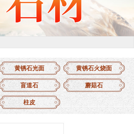
黄锈石光面
黄锈石火烧面
盲道石
蘑菇石
柱皮