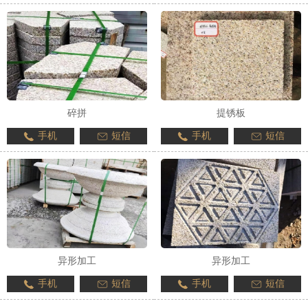
碎拼
提锈板
手机
短信
手机
短信
异形加工
异形加工
手机
短信
手机
短信