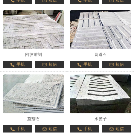
手机
短信
手机
短信
回纹雕刻
盲道石
手机
短信
手机
短信
蘑菇石
水篦子
手机
短信
手机
短信