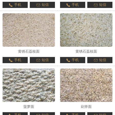
手机
短信
手机
短信
黄锈石荔枝面
黄锈石荔枝面
手机
短信
手机
短信
菠萝面
剁斧面