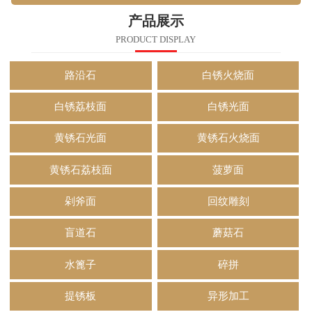
产品展示
PRODUCT DISPLAY
路沿石
白锈火烧面
白锈荔枝面
白锈光面
黄锈石光面
黄锈石火烧面
黄锈石荔枝面
菠萝面
剁斧面
回纹雕刻
盲道石
蘑菇石
水篦子
碎拼
提锈板
异形加工